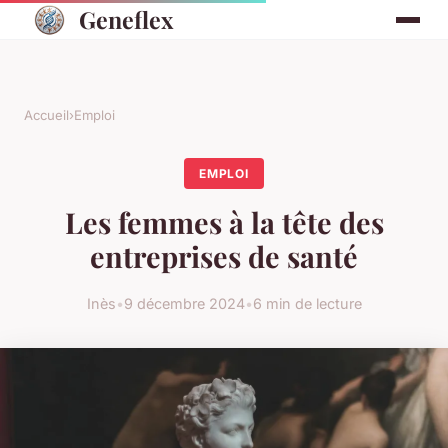
Geneflex
Accueil
›
Emploi
EMPLOI
Les femmes à la tête des
entreprises de santé
Inès
•
9 décembre 2024
•
6 min de lecture