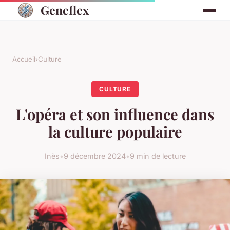
Geneflex
Accueil
›
Culture
CULTURE
L'opéra et son influence dans
la culture populaire
Inès
•
9 décembre 2024
•
9 min de lecture