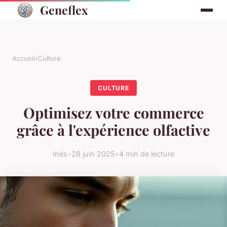
Geneflex
Accueil
›
Culture
CULTURE
Optimisez votre commerce
grâce à l'expérience olfactive
Inès
•
28 juin 2025
•
4 min de lecture