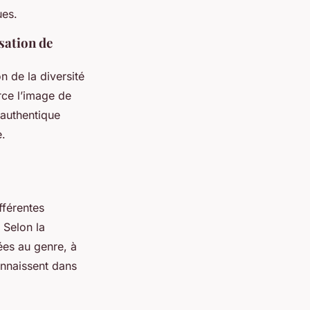
ues.
isation de
n de la diversité
rce l’image de
 authentique
e.
férentes
 Selon la
iées au genre, à
onnaissent dans