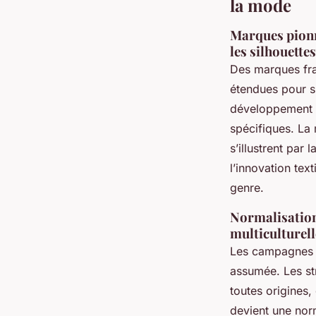
la mode
Marques pionn
les silhouettes
Des marques fran
étendues pour si
développement 
spécifiques. La
s’illustrent par
l’innovation text
genre.
Normalisation
multiculturelle
Les campagnes m
assumée. Les s
toutes origines,
devient une norm