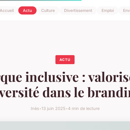
Accueil
Actu
Culture
Divertissement
Emploi
Env
ACTU
ue inclusive : valoris
versité dans le brand
Inès
•
13 juin 2025
•
4 min de lecture