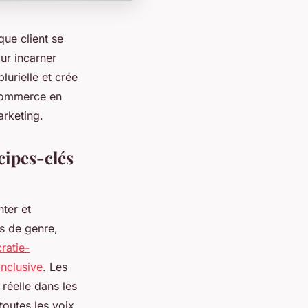
que client se
ur incarner
plurielle et crée
 commerce en
arketing.
cipes-clés
ter et
és de genre,
ratie-
nclusive
. Les
 réelle dans les
toutes les voix,