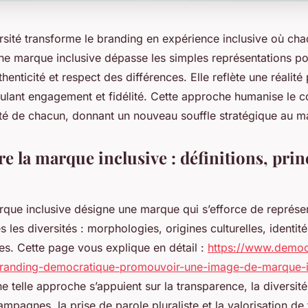
ersité transforme le branding en expérience inclusive où cha
ne marque inclusive dépasse les simples représentations po
thenticité et respect des différences. Elle reflète une réalité 
timulant engagement et fidélité. Cette approche humanise le
cité de chacun, donnant un nouveau souffle stratégique au m
 la marque inclusive : définitions, prin
rque inclusive désigne une marque qui s’efforce de représen
es les diversités : morphologies, origines culturelles, identit
es. Cette page vous explique en détail :
https://www.democ
branding-democratique-promouvoir-une-image-de-marque-i
 telle approche s’appuient sur la transparence, la diversité
ampagnes, la prise de parole pluraliste et la valorisation de 