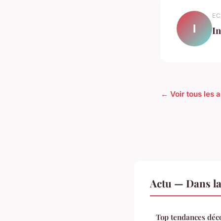
EC
I
In
← Voir tous les a
Actu — Dans l
Top tendances déco