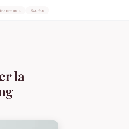
ironnement
Société
er la
ing