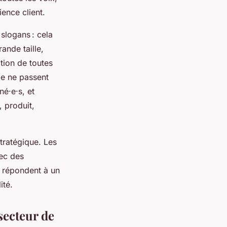
ience client.
slogans : cela
ande taille,
tion de toutes
de ne passent
né·e·s, et
, produit,
stratégique. Les
vec des
, répondent à un
ité.
secteur de