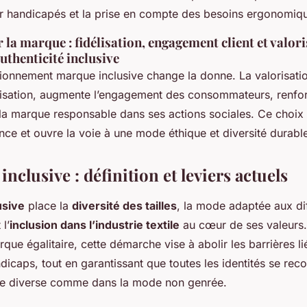
r handicapés et la prise en compte des besoins ergonomiq
 la marque : fidélisation, engagement client et valor
authenticité inclusive
ionnement marque inclusive change la donne. La valorisatio
élisation, augmente l’engagement des consommateurs, renfo
la marque responsable dans ses actions sociales. Ce choix
ance et ouvre la voie à une mode éthique et diversité durabl
nclusive : définition et leviers actuels
usive
place la
diversité des tailles
, la
mode adaptée aux dif
 l’
inclusion dans l’industrie textile
au cœur de ses valeurs.
rque égalitaire, cette démarche vise à abolir les barrières l
dicaps, tout en garantissant que toutes les identités se rec
ne diverse comme dans la mode non genrée.