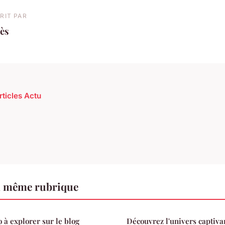
RIT PAR
ès
rticles Actu
a même rubrique
 à explorer sur le blog
Découvrez l'univers captiva