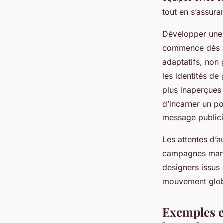
tout en s’assura
Développer une d
commence dès la
adaptatifs, non 
les identités de
plus inaperçues 
d’incarner un po
message publici
Les attentes d’a
campagnes market
designers issus
mouvement global
Exemples co