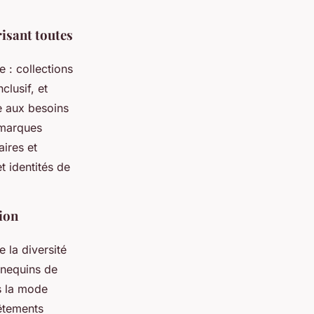
isant toutes
 : collections
clusif, et
e aux besoins
 marques
aires et
et identités de
ion
 la diversité
nnequins de
ns la mode
vêtements