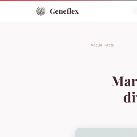
Geneflex
Accueil
›
Actu
Marq
di