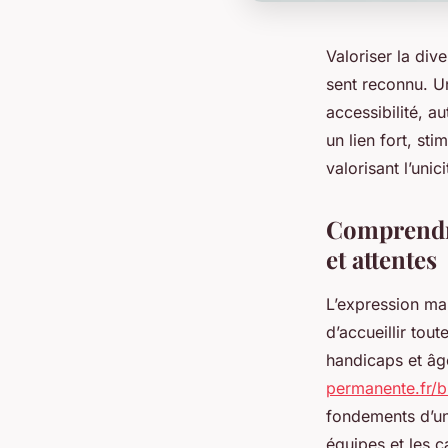
Valoriser la div
sent reconnu. U
accessibilité, au
un lien fort, s
valorisant l’uni
Comprendre
et attentes
L’expression ma
d’accueillir tout
handicaps et âg
permanente.fr/
fondements d’une
équipes et les c