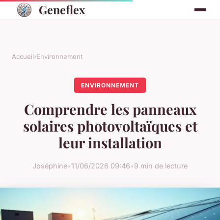
Geneflex
Accueil
›
Environnement
ENVIRONNEMENT
Comprendre les panneaux
solaires photovoltaïques et
leur installation
Joséphine
•
11/06/2026 09:46
•
9 min de lecture