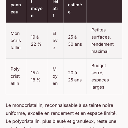
t
rel
pann
estimé
moye
ati
eau
e
n
f
Petites
Mon
Él
19 à
25 à
surfaces,
ocris
ev
22 %
30 ans
rendement
tallin
é
maximal
Budget
Poly
M
15 à
20 à
serré,
crist
oy
18 %
25 ans
espaces
allin
en
larges
Le monocristallin, reconnaissable à sa teinte noire
uniforme, excelle en rendement et en espace limité.
Le polycristallin, plus bleuté et granuleux, reste une