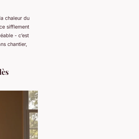
la chaleur du
ce sifflement
éable - c’est
ans chantier,
dès