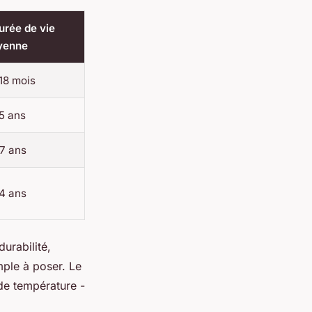
urée de vie
yenne
 18 mois
 5 ans
 7 ans
 4 ans
urabilité,
mple à poser. Le
 de température -