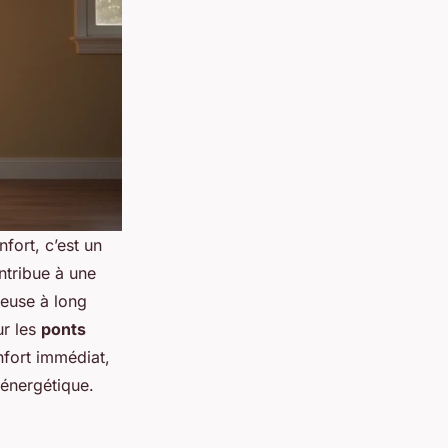
nfort, c’est un
ntribue à une
teuse à long
ur les
ponts
nfort immédiat,
 énergétique.