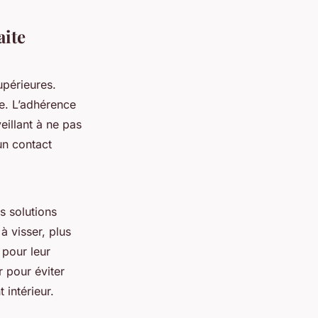
aite
upérieures.
re. L’adhérence
eillant à ne pas
un contact
s solutions
à visser, plus
 pour leur
r pour éviter
 intérieur.