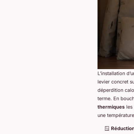
L’installation d’
levier concret s
déperdition calo
terme. En boucha
thermiques
les 
une température
🪟
Réduction