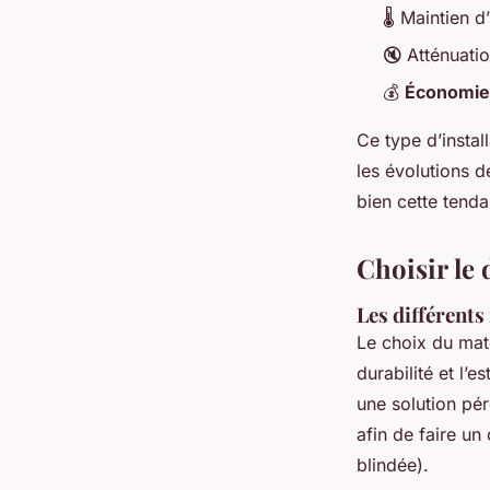
🌡️ Maintien 
🔇 Atténuati
💰
Économie
Ce type d’instal
les évolutions 
bien cette tend
Choisir le 
Les différents
Le choix du maté
durabilité et l’
une solution pér
afin de faire un
blindée).