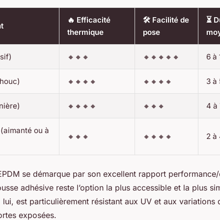
🔥 Efficacité
🛠️ Facilité de
⏳ D
t
thermique
pose
mo
sif)
🔸🔸🔸
🔸🔸🔸🔸🔸
6 à
houc)
🔸🔸🔸🔸
🔸🔸🔸🔸
3 à
nière)
🔸🔸🔸🔸
🔸🔸🔸
4 à
(aimanté ou à
🔸🔸🔸
🔸🔸🔸🔸
2 à
PDM se démarque par son excellent rapport performance/d
usse adhésive reste l’option la plus accessible et la plus si
à lui, est particulièrement résistant aux UV et aux variations
portes exposées.