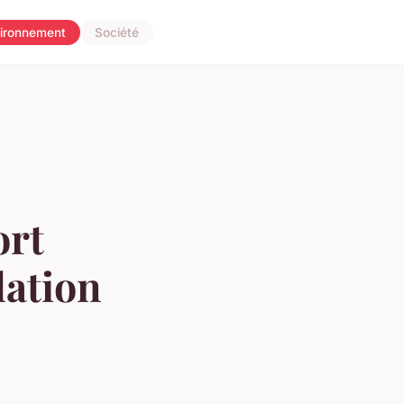
ironnement
Société
ort
lation