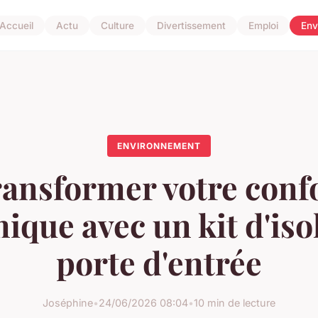
Accueil
Actu
Culture
Divertissement
Emploi
Env
ENVIRONNEMENT
ansformer votre conf
ique avec un kit d'iso
porte d'entrée
Joséphine
•
24/06/2026 08:04
•
10 min de lecture