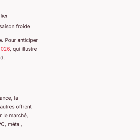
lier
saison froide
e. Pour anticiper
 2026
, qui illustre
rd.
ance, la
autres offrent
r le marché,
VC, métal,