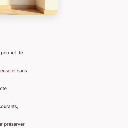
e permet de
teuse et sans
cte
courants,
ur préserver