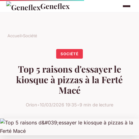
Geneflex
Accueil
›
Société
SOCIÉTÉ
Top 5 raisons d'essayer le
kiosque à pizzas à la Ferté
Macé
Orion
•
10/03/2026 19:35
•
9 min de lecture