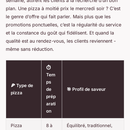
semaine, attirent les clients à la recherche d’un bon
plan. Une pizza à moitié prix le mercredi soir ?
C’est
le genre d’offre qui fait parler
. Mais plus que les
promotions ponctuelles, c’est la régularité du service
et la constance du goût qui fidélisent. Et quand la
qualité est au rendez-vous, les clients reviennent -
même sans réduction.
⏱️
Tem
ps
🍕 Type de
de
🎯 Profil de saveur
pizza
prép
arati
on
Pizza
8 à
Équilibré, traditionnel,