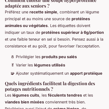
Comment choisir une soupe hyperprotéinée
adaptée aux seniors ?
Préférez une
recette simple
, combinant un légume
principal et au moins une source de
protéines
animales ou végétales
. Les étiquettes doivent
indiquer un taux de
protéines supérieur à 6g/portion
et une faible teneur en sel si besoin. Pensez aussi à la
consistance et au goût, pour favoriser l’acceptation.
🧂 Privilégier les
produits peu salés
🥬 Varier les
légumes utilisés
🧩 Ajouter systématiquement un
apport protéique
Quels ingrédients facilitent la digestion des
potages nutritionnels ?
Les
légumes cuits
, les
féculents tendres
et les
viandes bien mixées
conviennent très bien.
Privilégiez aussi l’ajout de
crème légère
, de