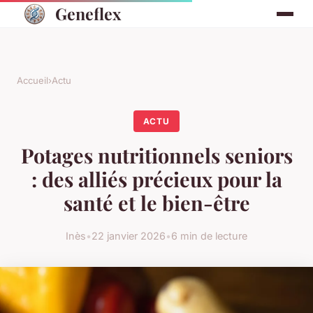
Geneflex
Accueil
›
Actu
ACTU
Potages nutritionnels seniors
: des alliés précieux pour la
santé et le bien-être
Inès
•
22 janvier 2026
•
6 min de lecture