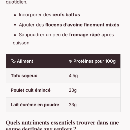
quotidien.
🔸 Incorporer des
œufs battus
🔹 Ajouter des
flocons d’avoine finement mixés
🔸 Saupoudrer un peu de
fromage râpé
après
cuisson
🏷️ Aliment
✨ Protéines pour 100g
Tofu soyeux
4,5g
Poulet cuit émincé
23g
Lait écrémé en poudre
33g
Quels nutriments essentiels trouver dans une
soupe destinée aux seniors ?