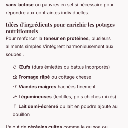
sans lactose
ou pauvres en sel si nécessaire pour
répondre aux contraintes individuelles.
Idées d’ingrédients pour enrichir les potages
nutritionnels
Pour renforcer la
teneur en protéines
, plusieurs
aliments simples s’intègrent harmonieusement aux
soupes :
🥚
Œufs
(durs émiettés ou battus incorporés)
🧀
Fromage râpé
ou cottage cheese
🍗
Viandes maigres
hachées finement
🌱
Légumineuses
(lentilles, pois chiches mixés)
🥛
Lait demi-écrémé
ou lait en poudre ajouté au
bouillon
L’ajout de
céréales cuites
comme le quinoa ou