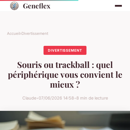
Geneflex
Accueil
›
Divertissement
DIVERTISSEMENT
Souris ou trackball : quel
périphérique vous convient le
mieux ?
Claude
•
07/06/2026 14:58
•
8 min de lecture