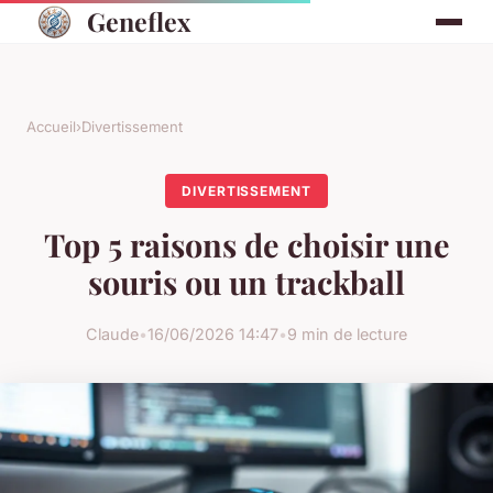
Geneflex
Accueil
›
Divertissement
DIVERTISSEMENT
Top 5 raisons de choisir une
souris ou un trackball
Claude
•
16/06/2026 14:47
•
9 min de lecture