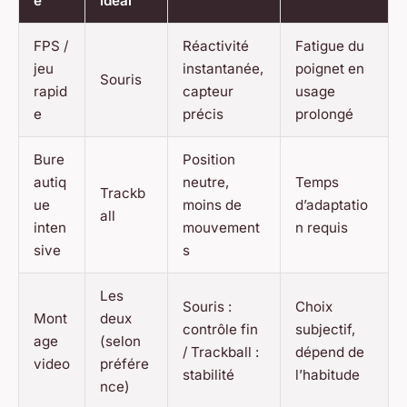
e
ideal
FPS /
Réactivité
Fatigue du
jeu
instantanée,
poignet en
Souris
rapid
capteur
usage
e
précis
prolongé
Bure
Position
autiq
neutre,
Temps
Trackb
ue
moins de
d’adaptatio
all
inten
mouvement
n requis
sive
s
Les
Souris :
Choix
Mont
deux
contrôle fin
subjectif,
age
(selon
/ Trackball :
dépend de
video
préfére
stabilité
l’habitude
nce)